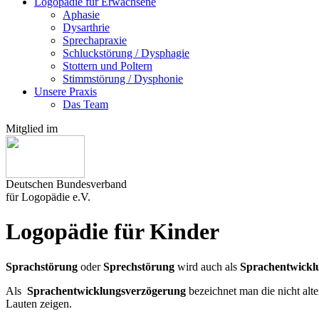
Logopädie für Erwachsene
Aphasie
Dysarthrie
Sprechapraxie
Schluckstörung / Dysphagie
Stottern und Poltern
Stimmstörung / Dysphonie
Unsere Praxis
Das Team
Mitglied im
Deutschen Bundesverband
für Logopädie e.V.
Logopädie für Kinder
Sprachstörung
oder
Sprechstörung
wird auch als
Sprachentwickl
Als
Sprachentwicklungsverzögerung
bezeichnet man die nicht al
Lauten zeigen.